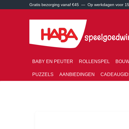
Gratis bezorging vanaf €45 —
Op werkdagen voor 15:
BABY EN PEUTER
ROLLENSPEL
BOUW
PUZZELS
AANBIEDINGEN
CADEAUGID