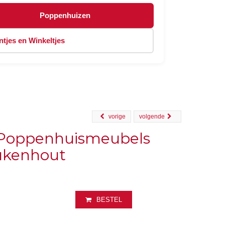
Poppenhuizen
tjes en Winkeltjes
vorige
volgende
s Poppenhuismeubels
ukenhout
BESTEL