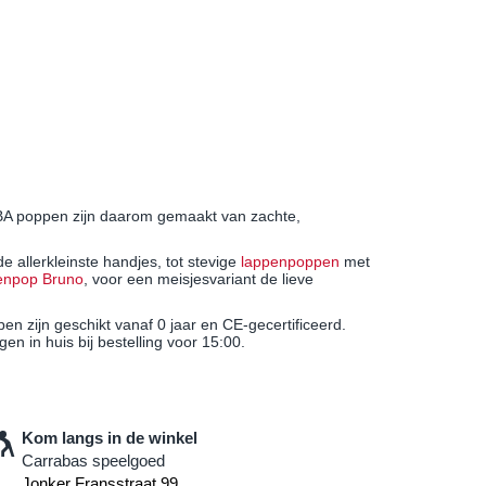
ABA poppen zijn daarom gemaakt van zachte,
e allerkleinste handjes, tot stevige
lappenpoppen
met
enpop Bruno
, voor een meisjesvariant de lieve
n zijn geschikt vanaf 0 jaar en CE-gecertificeerd.
en in huis bij bestelling voor 15:00.
Kom langs in de winkel
Carrabas speelgoed
Jonker Fransstraat 99