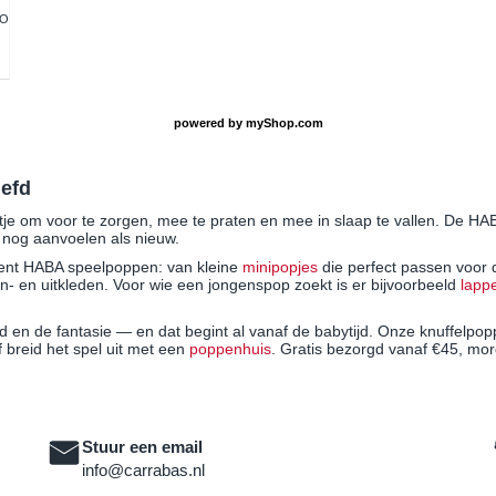
FO
powered by
myShop.com
efd
tje om voor te zorgen, mee te praten en mee in slaap te vallen. De H
s nog aanvoelen als nieuw.
iment HABA speelpoppen: van kleine
minipopjes
die perfect passen voor d
an- en uitkleden. Voor wie een jongenspop zoekt is er bijvoorbeeld
lapp
 en de fantasie — en dat begint al vanaf de babytijd. Onze knuffelpoppe
 breid het spel uit met een
poppenhuis
. Gratis bezorgd vanaf €45, morg
Stuur een email
info@carrabas.nl