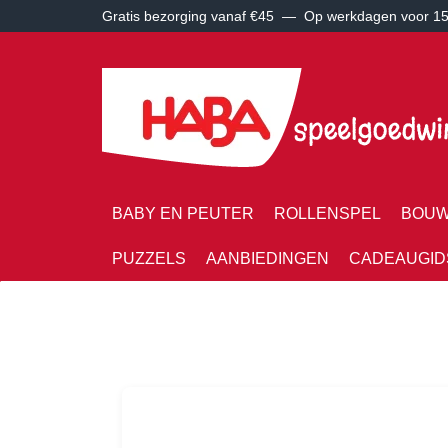
Gratis bezorging vanaf €45 —
Op werkdagen voor 15:
BABY EN PEUTER
ROLLENSPEL
BOUW
PUZZELS
AANBIEDINGEN
CADEAUGID