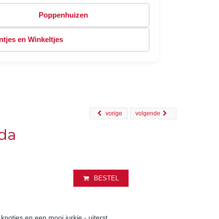
Poppenhuizen
tjes en Winkeltjes
vorige
volgende
ada
BESTEL
knotjes en een mooi jurkje - uiterst