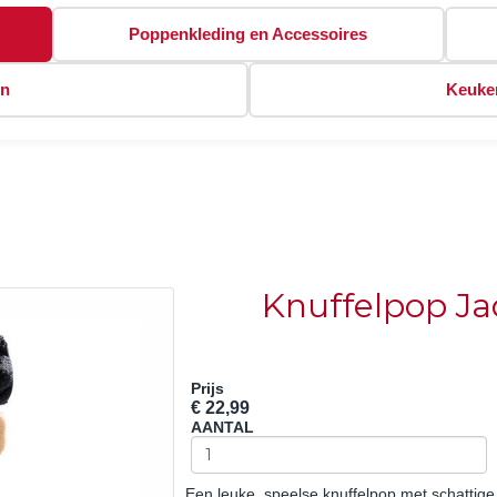
Poppenkleding en Accessoires
en
Keuken
Knuffelpop J
Prijs
€ 22,99
AANTAL
Een leuke, speelse knuffelpop met schattige 