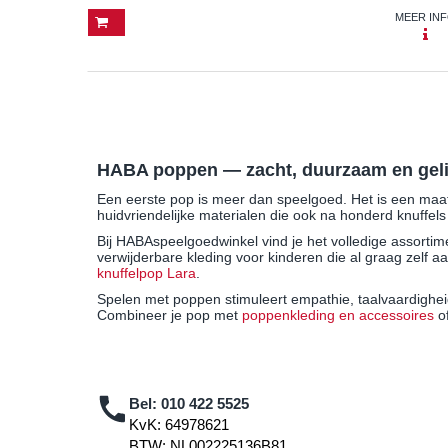
MEER IN
HABA poppen — zacht, duurzaam en geli
Een eerste pop is meer dan speelgoed. Het is een maa
huidvriendelijke materialen die ook na honderd knuffel
Bij HABAspeelgoedwinkel vind je het volledige assort
verwijderbare kleding voor kinderen die al graag zelf a
knuffelpop Lara
.
Spelen met poppen stimuleert empathie, taalvaardigheid
Combineer je pop met
poppenkleding en accessoires
of
Bel:
010 422 5525
KvK: 64978621
BTW: NL002225136B81