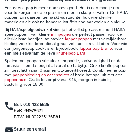
Een eerste pop is meer dan speelgoed. Het is een maatje om
voor te zorgen, mee te praten en mee in slaap te vallen. De HABA
poppen zijn daarom gemaakt van zachte, huidvriendelijke
materialen die ook na honderd knuffels nog aanvoelen als nieuw.
Bij HABAspeelgoedwinkel vind je het volledige assortiment HABA
speelpoppen: van kleine
minipopjes
die perfect passen voor de
allerkleinste handjes, tot stevige
lappenpoppen
met verwijderbare
kleding voor kinderen die al graag zelf aan- en uitkleden. Voor wie
een jongenspop zoekt is er bijvoorbeeld
lappenpop Bruno
, voor
een meisjesvariant de lieve
knuffelpop Lara
.
Spelen met poppen stimuleert empathie, taalvaardigheid en de
fantasie — en dat begint al vanaf de babytijd. Onze knuffelpoppen
zijn geschikt vanaf 0 jaar en CE-gecertificeerd. Combineer je pop
met
poppenkleding en accessoires
of breid het spel uit met een
poppenhuis
. Gratis bezorgd vanaf €45, morgen in huis bij
bestelling voor 15:00.
Bel:
010 422 5525
KvK: 64978621
BTW: NL002225136B81
Stuur een email