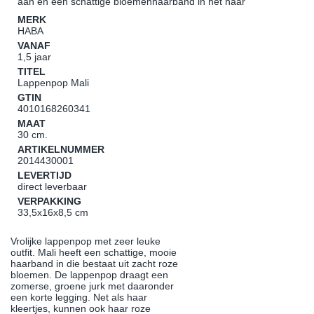
aan en een schattige bloemenhaarband in het haar
MERK
HABA
VANAF
1,5 jaar
TITEL
Lappenpop Mali
GTIN
4010168260341
MAAT
30 cm.
ARTIKELNUMMER
2014430001
LEVERTIJD
direct leverbaar
VERPAKKING
33,5x16x8,5 cm
Vrolijke lappenpop met zeer leuke
outfit. Mali heeft een schattige, mooie
haarband in die bestaat uit zacht roze
bloemen. De lappenpop draagt een
zomerse, groene jurk met daaronder
een korte legging. Net als haar
kleertjes, kunnen ook haar roze