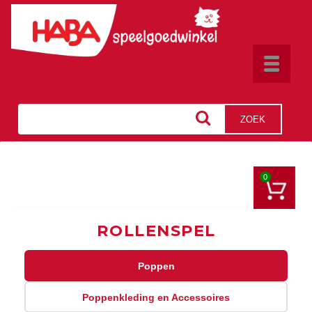
Toggle
navigat
ZOEK
0
ROLLENSPEL
Poppen
Poppenkleding en Accessoires