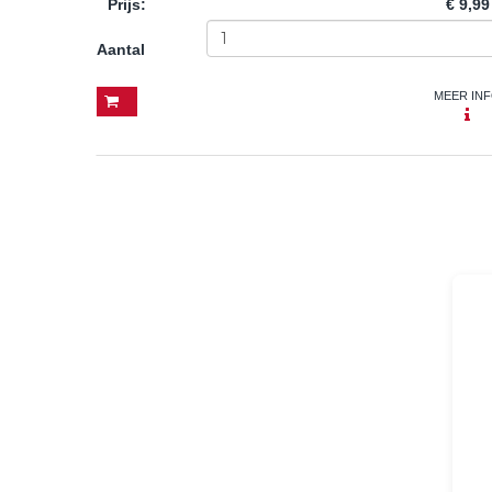
Prijs
:
€ 9,99
Aantal
MEER IN