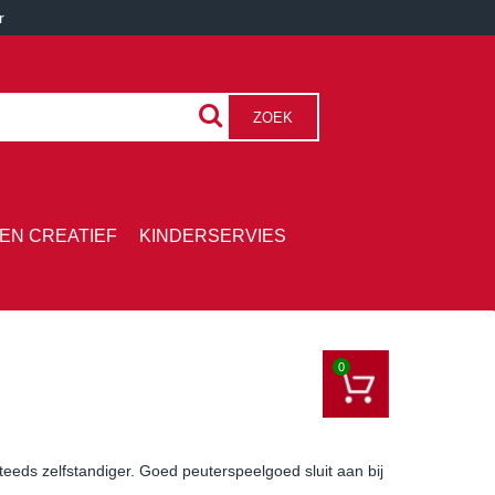
r
ZOEK
EN CREATIEF
KINDERSERVIES
0
eds zelfstandiger. Goed peuterspeelgoed sluit aan bij