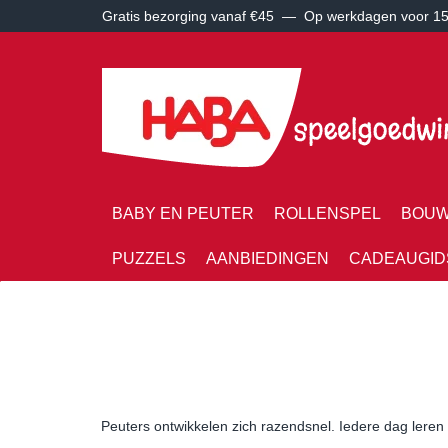
Gratis bezorging vanaf €45 —
Op werkdagen voor 15:
BABY EN PEUTER
ROLLENSPEL
BOUW
PUZZELS
AANBIEDINGEN
CADEAUGID
Peuters ontwikkelen zich razendsnel. Iedere dag lere