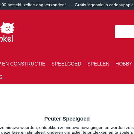
00 besteld, zelfde dag verzonden! — Gratis ingepakt in cadeaupapie
 EN CONSTRUCTIE
SPEELGOED
SPELLEN
HOBBY 
S
Peuter Speelgoed
n ze nieuwe woorden, ontdekken ze nieuwe bewegingen en worden ze ste
deze fase en stimuleert kinderen om actief te ontdekken en te spelen.