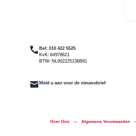
Bel:
010 422 5525
KvK: 64978621
BTW: NL002225136B81
Meld u aan voor de nieuwsbrief
Over Ons
—
Algemene Voorwaarden