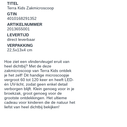
TITEL
Terra Kids Zakmicroscoop
GTIN
4010168291352
ARTIKELNUMMER
2013655001
LEVERTIJD
direct leverbaar
VERPAKKING
22,5x13x4 cm
Hoe ziet een vlindervleugel eruit van
heel dichtbij? Met de deze
zakmicroscoop van Terra Kids ontdek
je het zelf! Dit handige microscoopje
vergroot 60 tot 120 keer en heeft LED-
én UV-licht, zodat geen enkel detail
verborgen blijft. Klein genoeg voor in je
broekzak, groot genoeg voor de
grootste ontdekkingen. Het ultieme
cadeau voor kinderen die de natuur het
liefst van heel dichtbij bekijken!