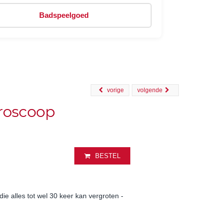
Badspeelgoed
vorige
volgende
croscoop
BESTEL
 alles tot wel 30 keer kan vergroten -