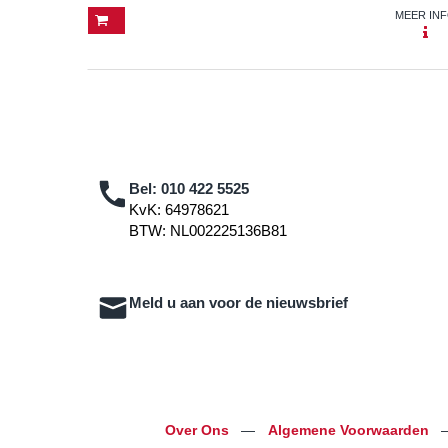
MEER IN
Bel:
010 422 5525
KvK: 64978621
BTW: NL002225136B81
Meld u aan voor de nieuwsbrief
Over Ons
—
Algemene Voorwaarden