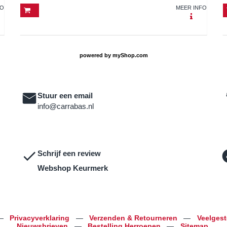
FO
MEER INFO
powered by
myShop.com
Stuur een email
info@carrabas.nl
Schrijf een review
Webshop Keurmerk
—
Privacyverklaring
—
Verzenden & Retourneren
—
Veelges
Nieuwsbrieven
—
Bestelling Herroepen
—
Sitemap