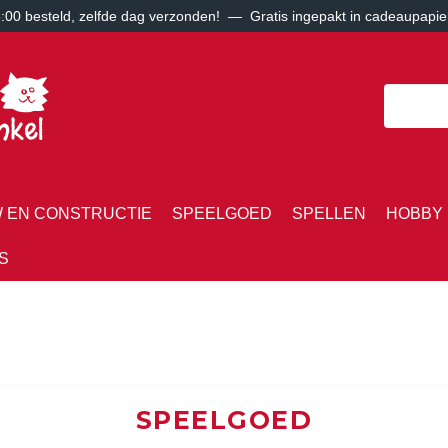
00 besteld, zelfde dag verzonden! — Gratis ingepakt in cadeaupapie
 EN CONSTRUCTIE
SPEELGOED
SPELLEN
HOBBY 
S
SPEELGOED