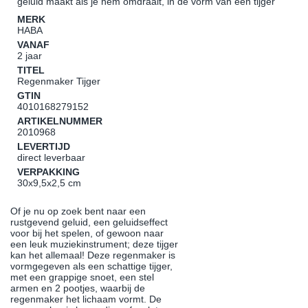
geluid maakt als je hem omdraait, in de vorm van een tijger
MERK
HABA
VANAF
2 jaar
TITEL
Regenmaker Tijger
GTIN
4010168279152
ARTIKELNUMMER
2010968
LEVERTIJD
direct leverbaar
VERPAKKING
30x9,5x2,5 cm
Of je nu op zoek bent naar een
rustgevend geluid, een geluidseffect
voor bij het spelen, of gewoon naar
een leuk muziekinstrument; deze tijger
kan het allemaal! Deze regenmaker is
vormgegeven als een schattige tijger,
met een grappige snoet, een stel
armen en 2 pootjes, waarbij de
regenmaker het lichaam vormt. De