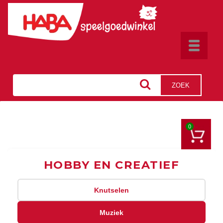
Toggle
navigat
ZOEK
0
HOBBY EN CREATIEF
Knutselen
Muziek