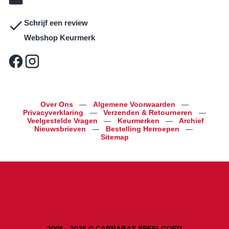
Schrijf een review
Webshop Keurmerk
Over Ons
—
Algemene Voorwaarden
—
Privacyverklaring
—
Verzenden & Retourneren
—
Veelgestelde Vragen
—
Keurmerken
—
Archief
Nieuwsbrieven
—
Bestelling Herroepen
—
Sitemap
2006 - 2026 © CARRABAS SPEELGOED