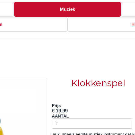
Muziek
en
H
Klokkenspel
Prijs
€ 19,99
AANTAL
Leuk, speels eerste muziek instrument dat kle