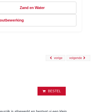
Zand en Water
outbewerking
vorige
volgende
BESTEL
urrijk is afgewerkt en bestaat ui een klein