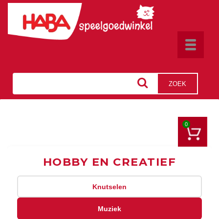
Toggle
navigat
ZOEK
0
HOBBY EN CREATIEF
Knutselen
Muziek