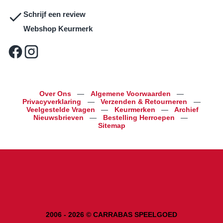
Schrijf een review
Webshop Keurmerk
Over Ons
—
Algemene Voorwaarden
—
Privacyverklaring
—
Verzenden & Retourneren
—
Veelgestelde Vragen
—
Keurmerken
—
Archief
Nieuwsbrieven
—
Bestelling Herroepen
—
Sitemap
2006 - 2026 © CARRABAS SPEELGOED