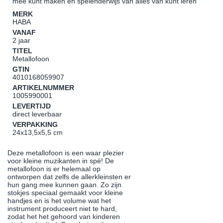
mee kunt maken en spelenderwijs van alles van kunt leren
MERK
HABA
VANAF
2 jaar
TITEL
Metallofoon
GTIN
4010168059907
ARTIKELNUMMER
1005990001
LEVERTIJD
direct leverbaar
VERPAKKING
24x13,5x5,5 cm
Deze metallofoon is een waar plezier
voor kleine muzikanten in spé! De
metallofoon is er helemaal op
ontworpen dat zelfs de allerkleinsten er
hun gang mee kunnen gaan. Zo zijn
stokjes speciaal gemaakt voor kleine
handjes en is het volume wat het
instrument produceert niet te hard,
zodat het het gehoord van kinderen