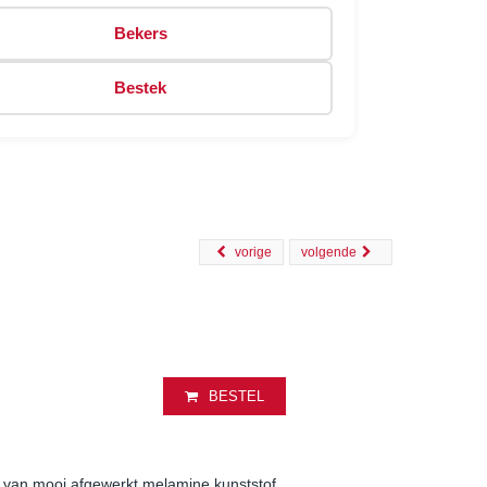
Bekers
Bestek
vorige
volgende
j
BESTEL
 van mooi afgewerkt melamine kunststof,