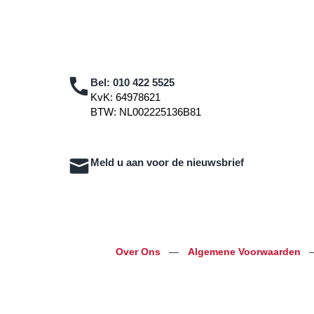
Bel:
010 422 5525
KvK: 64978621
BTW: NL002225136B81
Meld u aan voor de nieuwsbrief
Over Ons
—
Algemene Voorwaarden