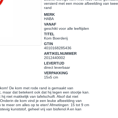
versierd met een mooie afbeelding van twee
rand
MERK
HABA
VANAF
geschikt voor alle leeftijden
TITEL
Kom Boerderij
GTIN
4010168285436
ARTIKELNUMMER
2012440002
LEVERTIJD
direct leverbaar
VERPAKKING
15x5 cm
jke kom! De kom met rode rand is gemaakt van
 maar dat betekent ook dat hij tegen een stootje kan.
j niet makkelijk van tafelschuift. Alsof dat niet
 Onderin de kom vind je een leuke afbeelding van
te meer om alles op te eten! Afmetingen: 15 tot 9 cm
vig kunststof, geheel vrij van bisfenol A en kan