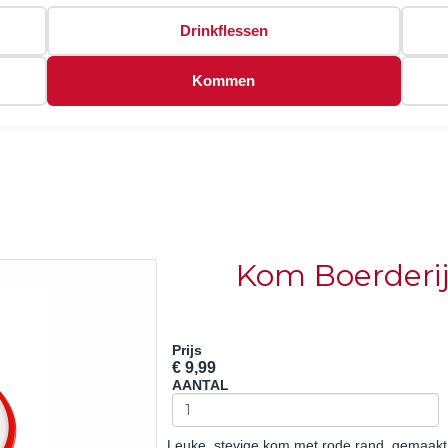
Drinkflessen
Kommen
Kom Boerderi
Prijs
€ 9,99
AANTAL
Leuke, stevige kom met rode rand, gemaakt