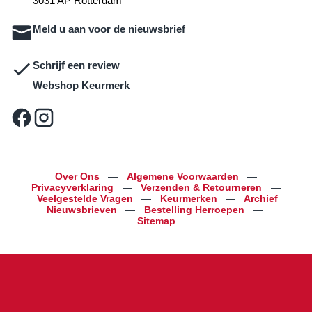
3031 AP Rotterdam
Meld u aan voor de nieuwsbrief
Schrijf een review
Webshop Keurmerk
Over Ons
—
Algemene Voorwaarden
—
Privacyverklaring
—
Verzenden & Retourneren
—
Veelgestelde Vragen
—
Keurmerken
—
Archief
Nieuwsbrieven
—
Bestelling Herroepen
—
Sitemap