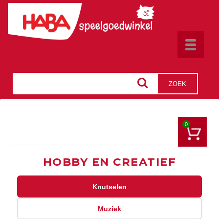
Toggle
navigat
ZOEK
0
HOBBY EN CREATIEF
Knutselen
Muziek