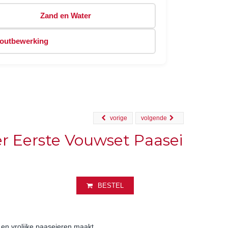
Zand en Water
outbewerking
vorige
volgende
 Eerste Vouwset Paasei
BESTEL
en vrolijke paaseieren maakt