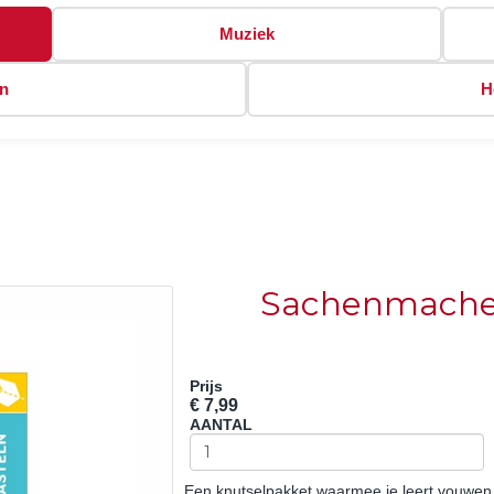
Muziek
en
H
Sachenmacher
Prijs
€ 7,99
AANTAL
Een knutselpakket waarmee je leert vouwen 