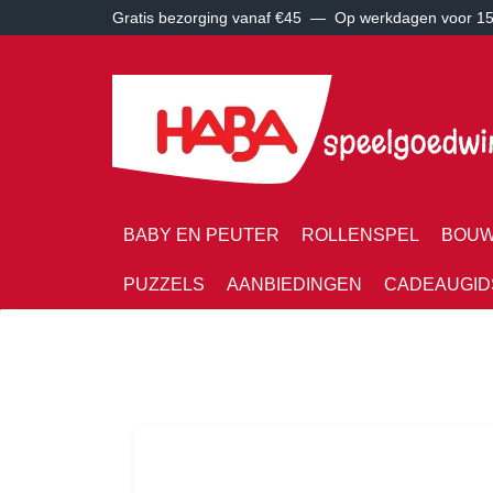
Gratis bezorging vanaf €45 —
Op werkdagen voor 15:
BABY EN PEUTER
ROLLENSPEL
BOUW
PUZZELS
AANBIEDINGEN
CADEAUGID