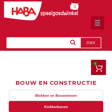
Toggle
navigat
ZOEK
0
BOUW EN CONSTRUCTIE
Blokken en Bouwstenen
Knikkerbanen