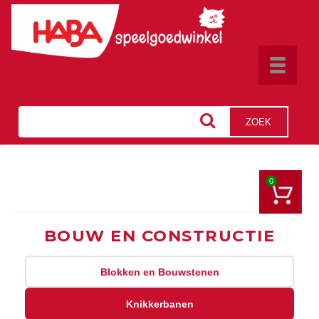
Toggle
navigat
ZOEK
0
BOUW EN CONSTRUCTIE
Blokken en Bouwstenen
Knikkerbanen