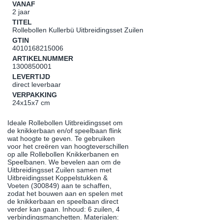
VANAF
2 jaar
TITEL
Rollebollen Kullerbü Uitbreidingsset Zuilen
GTIN
4010168215006
ARTIKELNUMMER
1300850001
LEVERTIJD
direct leverbaar
VERPAKKING
24x15x7 cm
Ideale Rollebollen Uitbreidingsset om
de knikkerbaan en/of speelbaan flink
wat hoogte te geven. Te gebruiken
voor het creëren van hoogteverschillen
op alle Rollebollen Knikkerbanen en
Speelbanen. We bevelen aan om de
Uitbreidingsset Zuilen samen met
Uitbreidingsset Koppelstukken &
Voeten (300849) aan te schaffen,
zodat het bouwen aan en spelen met
de knikkerbaan en speelbaan direct
verder kan gaan. Inhoud: 6 zuilen, 4
verbindingsmanchetten. Materialen: