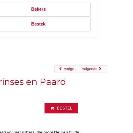
Bekers
Bestek
vorige
volgende
rinses en Paard
BESTEL
g vol met glitters, die mooi kleuren bij de