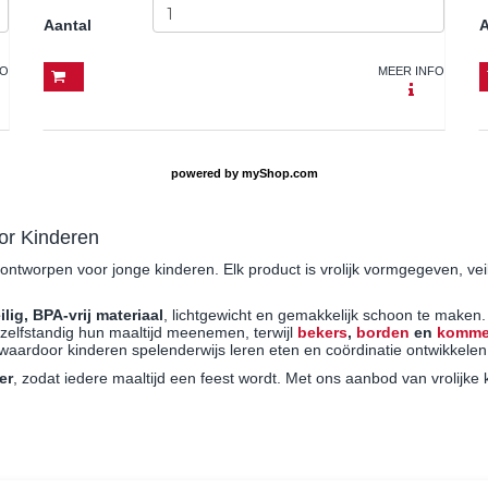
Aantal
A
FO
MEER INFO
powered by
myShop.com
oor Kinderen
 ontworpen voor jonge kinderen. Elk product is vrolijk vormgegeven, ve
ilig, BPA-vrij materiaal
, lichtgewicht en gemakkelijk schoon te maken.
elfstandig hun maaltijd meenemen, terwijl
bekers
,
borden
en
komm
waardoor kinderen spelenderwijs leren eten en coördinatie ontwikkelen
er
, zodat iedere maaltijd een feest wordt. Met ons aanbod van vrolijke