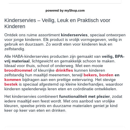
powered by
myShop.com
Kinderservies – Veilig, Leuk en Praktisch voor
Kinderen
Ontdek ons ruime assortiment
kinderservies
, speciaal ontworpen
voor jonge kinderen. Elk product is vrolijk vormgegeven, veilig in
gebruik en duurzaam. Zo wordt eten voor kinderen leuk en
zelfstandig.
Alle HABA-kinderservies producten zijn gemaakt van
veilig, BPA-
vrij materiaal
, lichtgewicht en gemakkelijk schoon te maken.
Ideaal voor thuis, school of onderweg. Met een mooie
broodtrommel
of kleurrijke
drinkfles
kunnen kinderen
zelfstandig hun maaltijd meenemen, terwijl
bekers
,
borden
en
kommen
bijdragen aan een prettige eetervaring. Het stevige
bestek
is speciaal afgestemd op kleine kinderhandjes, waardoor
kinderen spelenderwijs leren eten en coördinatie ontwikkelen.
Het kinderservies combineert
functionaliteit met plezier
, zodat
iedere maaltijd een feest wordt. Met ons aanbod van vrolijke
kleuren, speelse prints en duurzame materialen geniet je kind
keer op keer van eten en drinken.