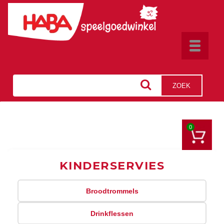
Toggle
navigat
ZOEK
0
KINDERSERVIES
Broodtrommels
Drinkflessen