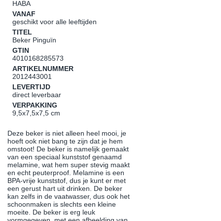
HABA
VANAF
geschikt voor alle leeftijden
TITEL
Beker Pinguïn
GTIN
4010168285573
ARTIKELNUMMER
2012443001
LEVERTIJD
direct leverbaar
VERPAKKING
9,5x7,5x7,5 cm
Deze beker is niet alleen heel mooi, je
hoeft ook niet bang te zijn dat je hem
omstoot! De beker is namelijk gemaakt
van een speciaal kunststof genaamd
melamine, wat hem super stevig maakt
en echt peuterproof. Melamine is een
BPA-vrije kunststof, dus je kunt er met
een gerust hart uit drinken. De beker
kan zelfs in de vaatwasser, dus ook het
schoonmaken is slechts een kleine
moeite. De beker is erg leuk
vormgegeven, met een afbeelding van