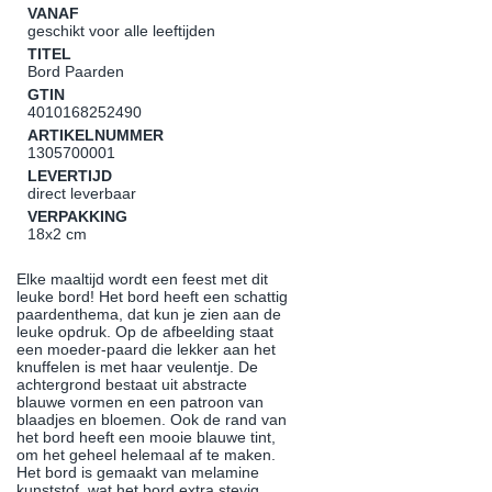
VANAF
geschikt voor alle leeftijden
TITEL
Bord Paarden
GTIN
4010168252490
ARTIKELNUMMER
1305700001
LEVERTIJD
direct leverbaar
VERPAKKING
18x2 cm
Elke maaltijd wordt een feest met dit
leuke bord! Het bord heeft een schattig
paardenthema, dat kun je zien aan de
leuke opdruk. Op de afbeelding staat
een moeder-paard die lekker aan het
knuffelen is met haar veulentje. De
achtergrond bestaat uit abstracte
blauwe vormen en een patroon van
blaadjes en bloemen. Ook de rand van
het bord heeft een mooie blauwe tint,
om het geheel helemaal af te maken.
Het bord is gemaakt van melamine
kunststof, wat het bord extra stevig