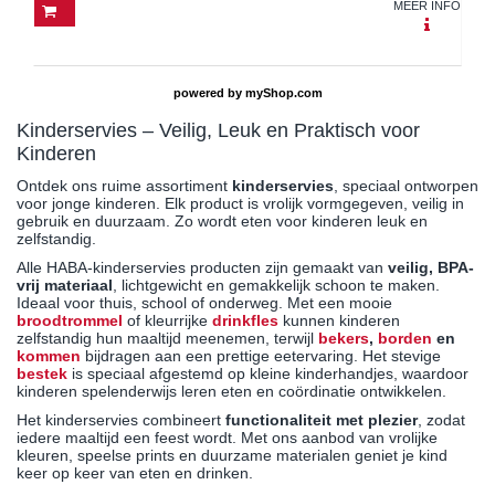
MEER INFO
powered by
myShop.com
Kinderservies – Veilig, Leuk en Praktisch voor
Kinderen
Ontdek ons ruime assortiment
kinderservies
, speciaal ontworpen
voor jonge kinderen. Elk product is vrolijk vormgegeven, veilig in
gebruik en duurzaam. Zo wordt eten voor kinderen leuk en
zelfstandig.
Alle HABA-kinderservies producten zijn gemaakt van
veilig, BPA-
vrij materiaal
, lichtgewicht en gemakkelijk schoon te maken.
Ideaal voor thuis, school of onderweg. Met een mooie
broodtrommel
of kleurrijke
drinkfles
kunnen kinderen
zelfstandig hun maaltijd meenemen, terwijl
bekers
,
borden
en
kommen
bijdragen aan een prettige eetervaring. Het stevige
bestek
is speciaal afgestemd op kleine kinderhandjes, waardoor
kinderen spelenderwijs leren eten en coördinatie ontwikkelen.
Het kinderservies combineert
functionaliteit met plezier
, zodat
iedere maaltijd een feest wordt. Met ons aanbod van vrolijke
kleuren, speelse prints en duurzame materialen geniet je kind
keer op keer van eten en drinken.