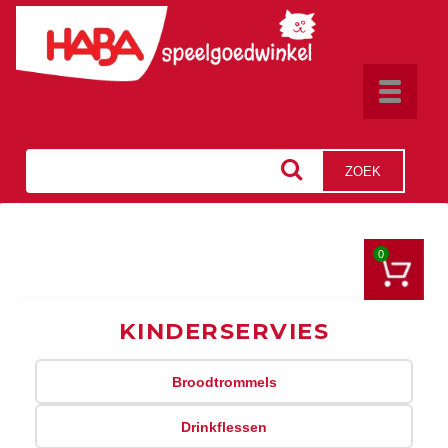
Toggle
navigat
ZOEK
0
KINDERSERVIES
Broodtrommels
Drinkflessen