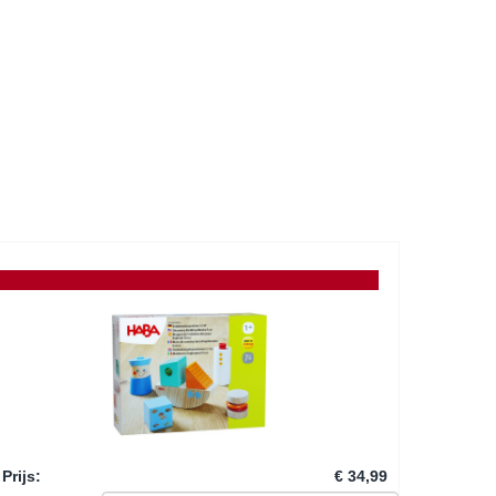
Prijs
:
€ 34,99