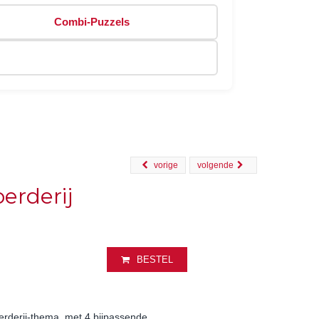
Combi-Puzzels
vorige
volgende
erderij
BESTEL
erderij-thema, met 4 bijpassende