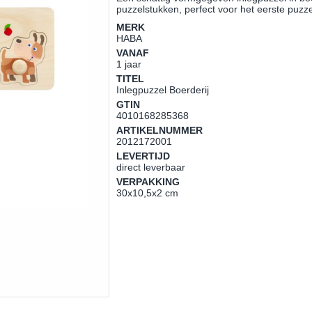
puzzelstukken, perfect voor het eerste puzz
MERK
HABA
VANAF
1 jaar
TITEL
Inlegpuzzel Boerderij
GTIN
4010168285368
ARTIKELNUMMER
2012172001
LEVERTIJD
direct leverbaar
VERPAKKING
30x10,5x2 cm