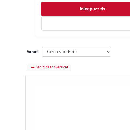
Inlegpuzzels
Vanaf
:
terug naar overzicht