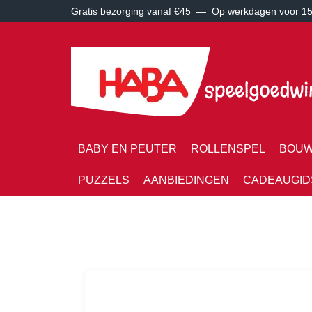
Gratis bezorging vanaf €45 —
Op werkdagen voor 15:
BABY EN PEUTER
ROLLENSPEL
BOUW
PUZZELS
AANBIEDINGEN
CADEAUGID