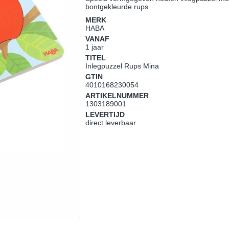
bontgekleurde rups
MERK
HABA
VANAF
1 jaar
TITEL
Inlegpuzzel Rups Mina
GTIN
4010168230054
ARTIKELNUMMER
1303189001
LEVERTIJD
direct leverbaar