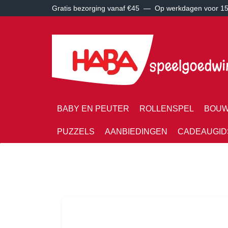
Gratis bezorging vanaf €45 —
Op werkdagen voor 15:
BABY EN PEUTER
ROLLENSPEL
BOUW
PUZZELS
AANBIEDINGEN
CADEAUGID