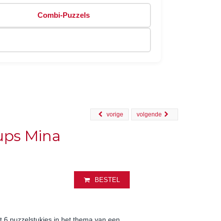
Combi-Puzzels
vorige
volgende
ups Mina
BESTEL
 6 puzzelstukjes in het thema van een