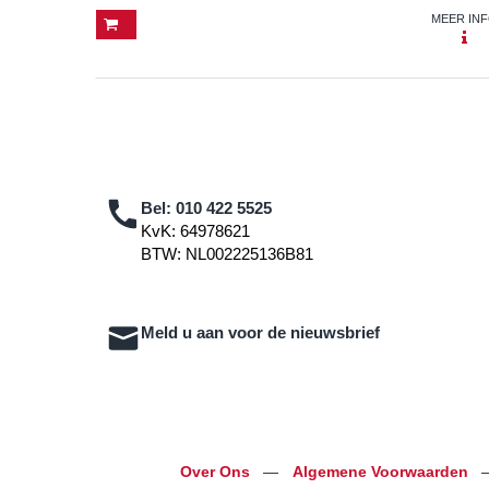
MEER IN
Bel:
010 422 5525
KvK: 64978621
BTW: NL002225136B81
Meld u aan voor de nieuwsbrief
Over Ons
—
Algemene Voorwaarden