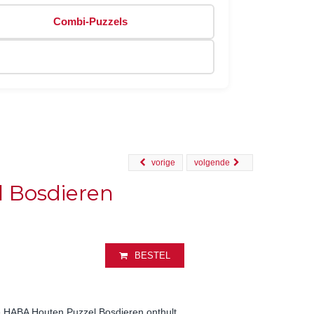
Combi-Puzzels
vorige
volgende
 Bosdieren
BESTEL
e HABA Houten Puzzel Bosdieren onthult