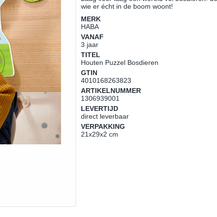
wie er écht in de boom woont!
MERK
HABA
VANAF
3 jaar
TITEL
Houten Puzzel Bosdieren
GTIN
4010168263823
ARTIKELNUMMER
1306939001
LEVERTIJD
direct leverbaar
VERPAKKING
21x29x2 cm