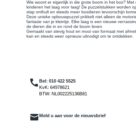
Wie woont er eigenlijk in die grote boom in het bos? M
kinderen het laag voor laag! De puzzelstukken worden o
stap onthult en steeds meer bosdieren tevoorschijn kom
Deze unieke opbouwpuzzel prikkelt niet alleen de motori
fantasie van je kleintje. Elke laag is een nieuwe verras
de dieren die in en rond de boom leven.
Gemaakt van stevig hout en mooi van formaat met afmet
kan en steeds weer opnieuw uitnodigt om te ontdekken.
Bel:
010 422 5525
KvK: 64978621
BTW: NL002225136B81
Meld u aan voor de nieuwsbrief