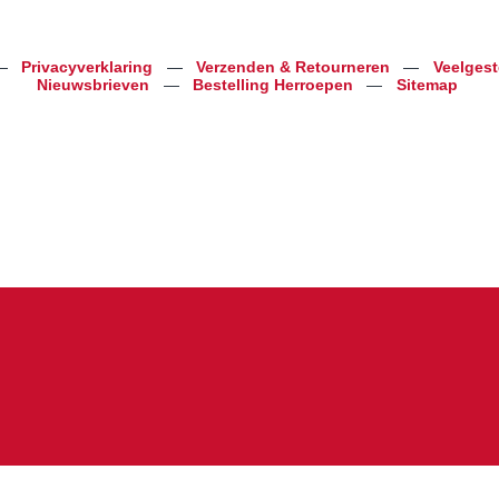
—
Privacyverklaring
—
Verzenden & Retourneren
—
Veelges
Nieuwsbrieven
—
Bestelling Herroepen
—
Sitemap