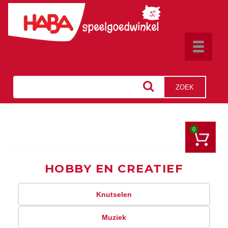
Toggle
navigat
ZOEK
0
HOBBY EN CREATIEF
Knutselen
Muziek