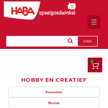
Toggle
navigat
ZOEK
0
HOBBY EN CREATIEF
Knutselen
Muziek