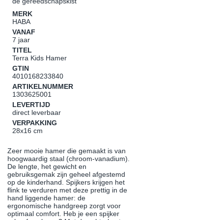
de gereedschapskist
MERK
HABA
VANAF
7 jaar
TITEL
Terra Kids Hamer
GTIN
4010168233840
ARTIKELNUMMER
1303625001
LEVERTIJD
direct leverbaar
VERPAKKING
28x16 cm
Zeer mooie hamer die gemaakt is van
hoogwaardig staal (chroom-vanadium).
De lengte, het gewicht en
gebruiksgemak zijn geheel afgestemd
op de kinderhand. Spijkers krijgen het
flink te verduren met deze prettig in de
hand liggende hamer: de
ergonomische handgreep zorgt voor
optimaal comfort. Heb je een spijker