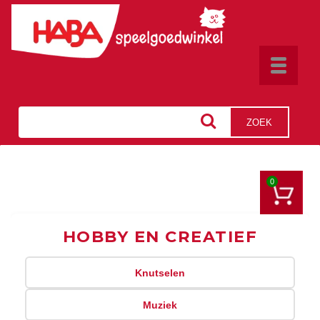
Toggle
navigat
ZOEK
0
HOBBY EN CREATIEF
Knutselen
Muziek