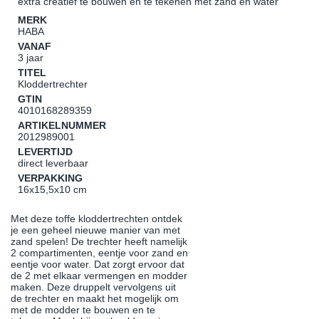
extra creatief te bouwen en te tekenen met zand en water
MERK
HABA
VANAF
3 jaar
TITEL
Kloddertrechter
GTIN
4010168289359
ARTIKELNUMMER
2012989001
LEVERTIJD
direct leverbaar
VERPAKKING
16x15,5x10 cm
Met deze toffe kloddertrechten ontdek
je een geheel nieuwe manier van met
zand spelen! De trechter heeft namelijk
2 compartimenten, eentje voor zand en
eentje voor water. Dat zorgt ervoor dat
de 2 met elkaar vermengen en modder
maken. Deze druppelt vervolgens uit
de trechter en maakt het mogelijk om
met de modder te bouwen en te