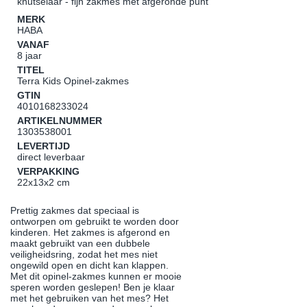
knutselaar - fijn zakmes met afgeronde punt
MERK
HABA
VANAF
8 jaar
TITEL
Terra Kids Opinel-zakmes
GTIN
4010168233024
ARTIKELNUMMER
1303538001
LEVERTIJD
direct leverbaar
VERPAKKING
22x13x2 cm
Prettig zakmes dat speciaal is
ontworpen om gebruikt te worden door
kinderen. Het zakmes is afgerond en
maakt gebruikt van een dubbele
veiligheidsring, zodat het mes niet
ongewild open en dicht kan klappen.
Met dit opinel-zakmes kunnen er mooie
speren worden geslepen! Ben je klaar
met het gebruiken van het mes? Het