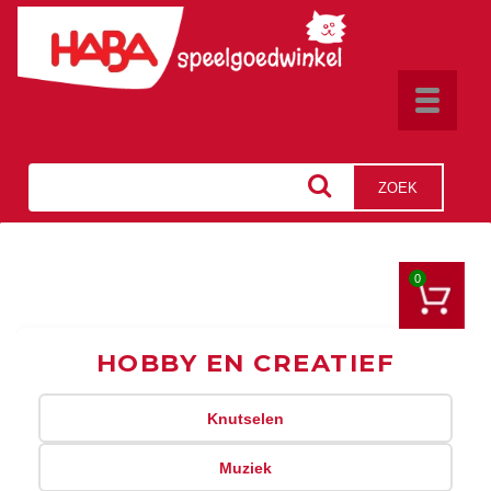
Toggle
navigat
ZOEK
0
HOBBY EN CREATIEF
Knutselen
Muziek