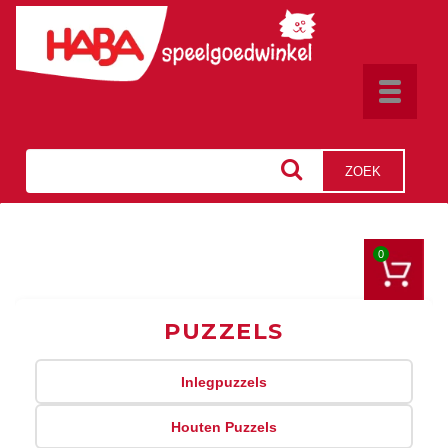
Toggle
navigat
ZOEK
0
PUZZELS
Inlegpuzzels
Houten Puzzels