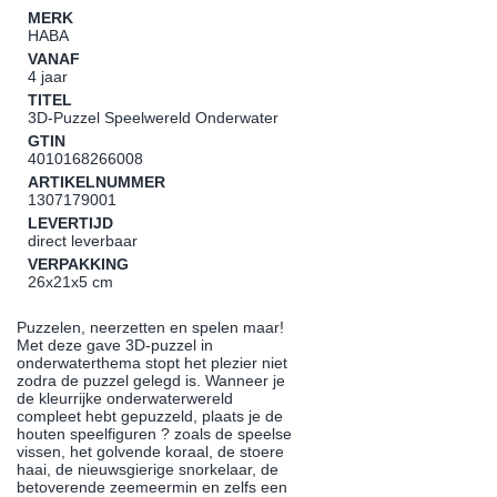
MERK
HABA
VANAF
4 jaar
TITEL
3D-Puzzel Speelwereld Onderwater
GTIN
4010168266008
ARTIKELNUMMER
1307179001
LEVERTIJD
direct leverbaar
VERPAKKING
26x21x5 cm
Puzzelen, neerzetten en spelen maar!
Met deze gave 3D-puzzel in
onderwaterthema stopt het plezier niet
zodra de puzzel gelegd is. Wanneer je
de kleurrijke onderwaterwereld
compleet hebt gepuzzeld, plaats je de
houten speelfiguren ? zoals de speelse
vissen, het golvende koraal, de stoere
haai, de nieuwsgierige snorkelaar, de
betoverende zeemeermin en zelfs een