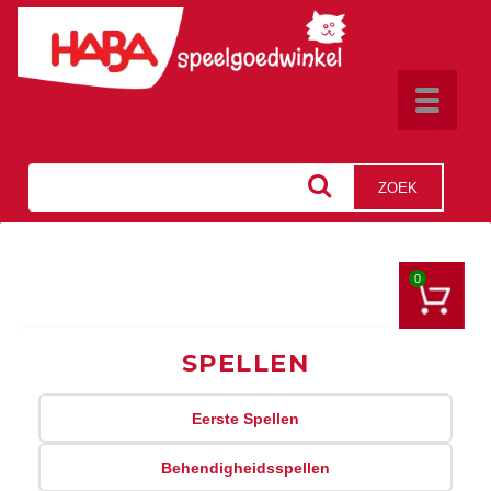
Toggle
navigat
ZOEK
0
SPELLEN
Eerste Spellen
Behendigheidsspellen