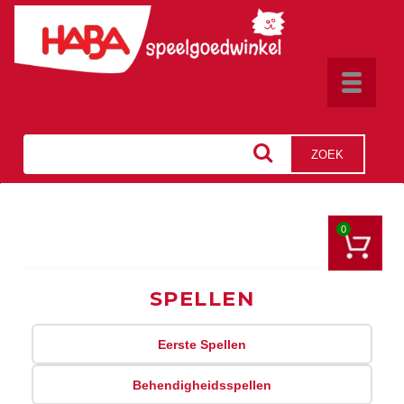
Toggle
navigat
ZOEK
0
SPELLEN
Eerste Spellen
Behendigheidsspellen