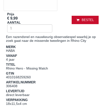
Prijs
€ 9,99
BESTEL
AANTAL
Een razendsnel en nauwkeurig observatiespel waarbij je op
zoek gaat naar de missende tweelingen in Rhino City
MERK
HABA
VANAF
4 jaar
TITEL
Rhino Hero - Missing Match
GTIN
4010168259260
ARTIKELNUMMER
306408
LEVERTIJD
direct leverbaar
VERPAKKING
18x11,5x4 cm