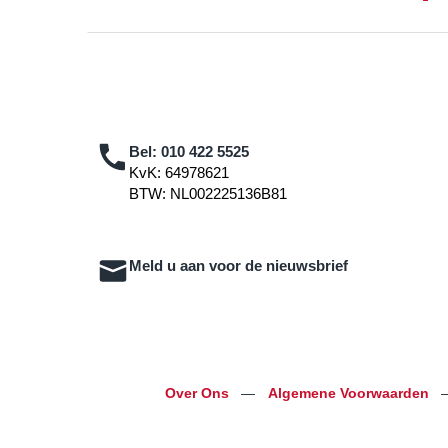
Bel:
010 422 5525
KvK: 64978621
BTW: NL002225136B81
Meld u aan voor de nieuwsbrief
Over Ons
—
Algemene Voorwaarden