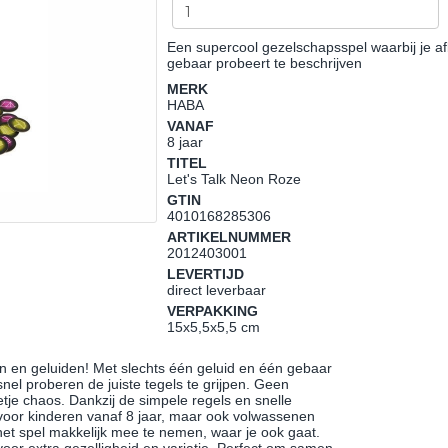
Een supercool gezelschapsspel waarbij je a
gebaar probeert te beschrijven
MERK
HABA
VANAF
8 jaar
TITEL
Let's Talk Neon Roze
GTIN
4010168285306
ARTIKELNUMMER
2012403001
LEVERTIJD
direct leverbaar
VERPAKKING
15x5,5x5,5 cm
en en geluiden! Met slechts één geluid en één gebaar
snel proberen de juiste tegels te grijpen. Geen
tje chaos. Dankzij de simpele regels en snelle
oor kinderen vanaf 8 jaar, maar ook volwassenen
het spel makkelijk mee te nemen, waar je ook gaat.