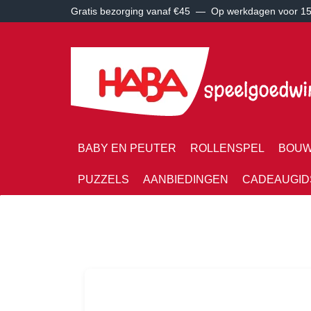
Gratis bezorging vanaf €45 —
Op werkdagen voor 15:
BABY EN PEUTER
ROLLENSPEL
BOUW
PUZZELS
AANBIEDINGEN
CADEAUGID