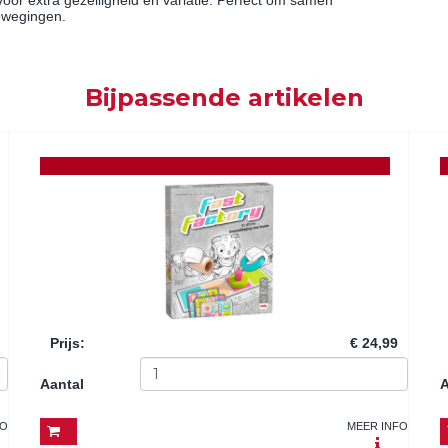
voor extra gezelligheid en variatie. Perfect om samen
bewegingen.
Bijpassende artikelen
Prijs
:
€ 24,99
Aantal
A
FO
MEER INFO