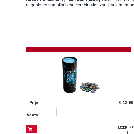
Deze roze uitvoering heeft een speels patroon dat zorgt 
te genieten van hilarische combinaties van klanken en 
Prijs
:
€ 12,99
Aantal
MEER IN