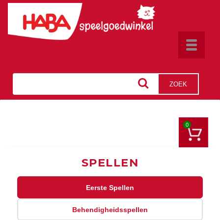
Toggle
navigat
ZOEK
0
SPELLEN
Eerste Spellen
Behendigheidsspellen