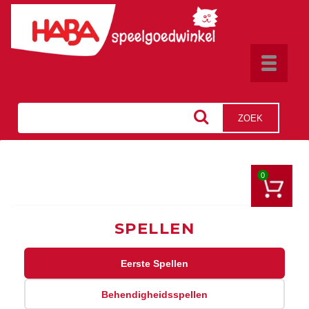
Toggle
navigat
ZOEK
0
SPELLEN
Eerste Spellen
Behendigheidsspellen