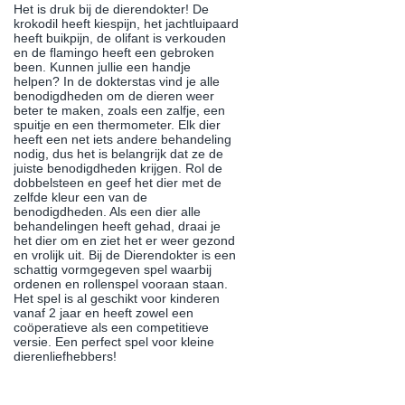
Het is druk bij de dierendokter! De
krokodil heeft kiespijn, het jachtluipaard
heeft buikpijn, de olifant is verkouden
en de flamingo heeft een gebroken
been. Kunnen jullie een handje
helpen? In de dokterstas vind je alle
benodigdheden om de dieren weer
beter te maken, zoals een zalfje, een
spuitje en een thermometer. Elk dier
heeft een net iets andere behandeling
nodig, dus het is belangrijk dat ze de
juiste benodigdheden krijgen. Rol de
dobbelsteen en geef het dier met de
zelfde kleur een van de
benodigdheden. Als een dier alle
behandelingen heeft gehad, draai je
het dier om en ziet het er weer gezond
en vrolijk uit. Bij de Dierendokter is een
schattig vormgegeven spel waarbij
ordenen en rollenspel vooraan staan.
Het spel is al geschikt voor kinderen
vanaf 2 jaar en heeft zowel een
coöperatieve als een competitieve
versie. Een perfect spel voor kleine
dierenliefhebbers!