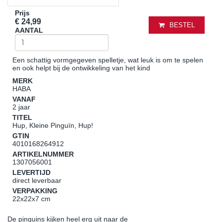
Prijs
€ 24,99
BESTEL
AANTAL
Een schattig vormgegeven spelletje, wat leuk is om te spelen
en ook helpt bij de ontwikkeling van het kind
MERK
HABA
VANAF
2 jaar
TITEL
Hup, Kleine Pinguïn, Hup!
GTIN
4010168264912
ARTIKELNUMMER
1307056001
LEVERTIJD
direct leverbaar
VERPAKKING
22x22x7 cm
De pinguins kijken heel erg uit naar de