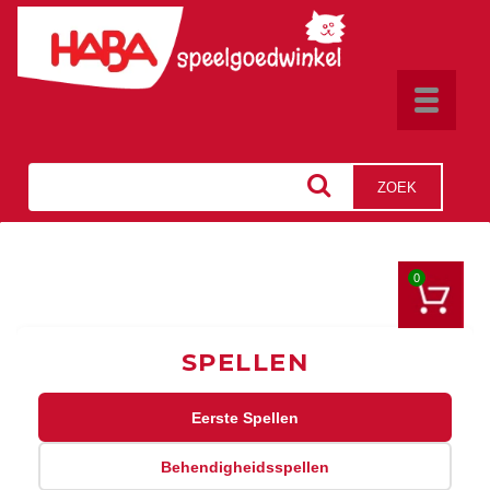
Toggle
navigat
ZOEK
0
SPELLEN
Eerste Spellen
Behendigheidsspellen