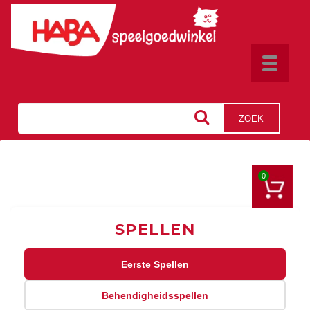
Toggle
navigat
ZOEK
0
SPELLEN
Eerste Spellen
Behendigheidsspellen