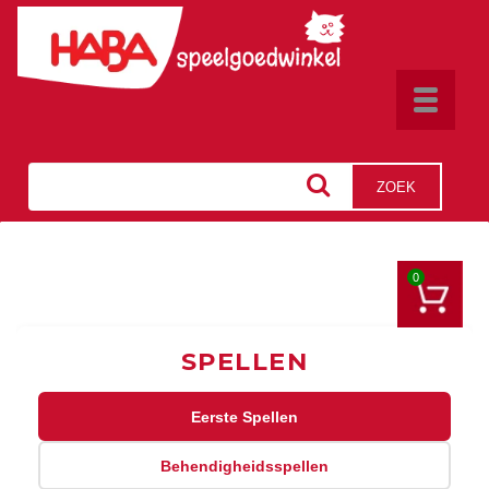
Toggle
navigat
ZOEK
0
SPELLEN
Eerste Spellen
Behendigheidsspellen