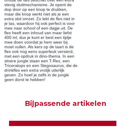
omdat de fles beschikt over een extra
stevig sluitmechanisme. Je opent de
dop door op een knop te drukken,
maar die knop werkt niet als je een
extra slot omzet. Zo lekt de fles niet in
je tas, waardoor hij ook perfect is voor
mee naar school of een dagje uit. De
fles heeft een inhoud van maar liefst
400 ml, dus je kunt er best een tijdje
mee doen voordat je hem weer bij
moet vullen. Als kers op de taart is de
fles ook nog eens superleuk versierd,
met een opdruk in dino-thema. In een
stoere jungle staan een T-Rex, een
Triceratops en een Stegosaurus, die de
drinkfles een extra vrolijk uiterlijk
geven. Zo hoef je zelfs in de jungle
geen dorst te hebben!
Bijpassende artikelen