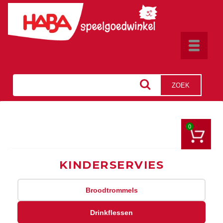
Toggle
navigat
ZOEK
0
KINDERSERVIES
Broodtrommels
Drinkflessen