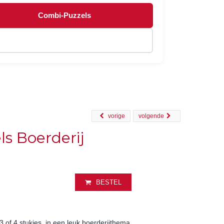
Combi-Puzzels
vorige
volgende
ls Boerderij
BESTEL
 of 4 stukjes, in een leuk boerderijthema