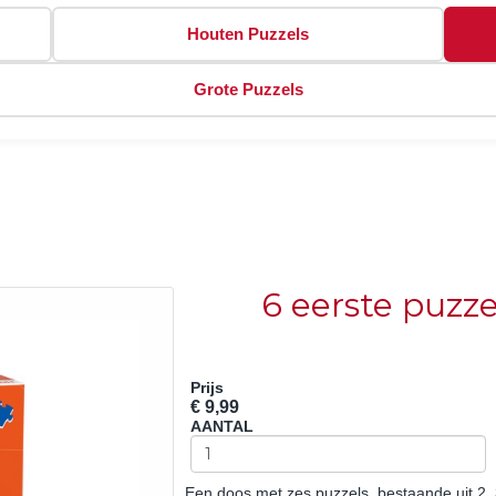
Houten Puzzels
Grote Puzzels
6 eerste puzze
Prijs
€ 9,99
AANTAL
Een doos met zes puzzels, bestaande uit 2, 3