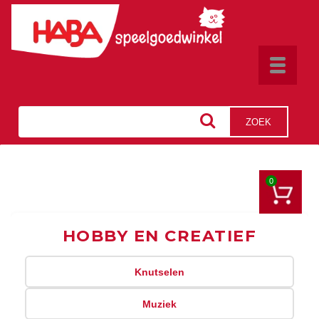
Toggle
navigat
ZOEK
0
HOBBY EN CREATIEF
Knutselen
Muziek