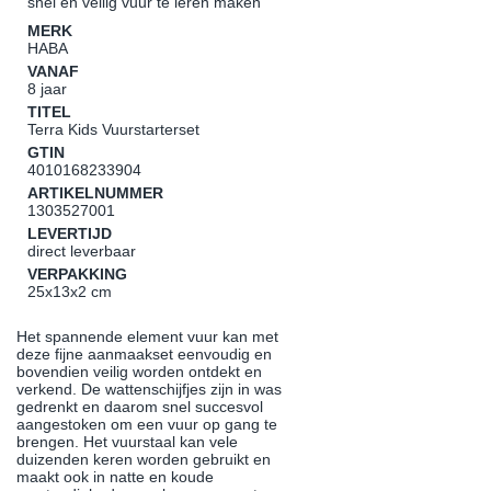
snel en veilig vuur te leren maken
MERK
HABA
VANAF
8 jaar
TITEL
Terra Kids Vuurstarterset
GTIN
4010168233904
ARTIKELNUMMER
1303527001
LEVERTIJD
direct leverbaar
VERPAKKING
25x13x2 cm
Het spannende element vuur kan met
deze fijne aanmaakset eenvoudig en
bovendien veilig worden ontdekt en
verkend. De wattenschijfjes zijn in was
gedrenkt en daarom snel succesvol
aangestoken om een vuur op gang te
brengen. Het vuurstaal kan vele
duizenden keren worden gebruikt en
maakt ook in natte en koude