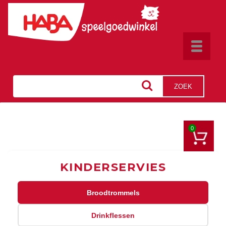
Toggle
navigat
ZOEK
0
KINDERSERVIES
Broodtrommels
Drinkflessen