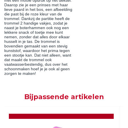
met een mooie opdruk op het deksel.
Daarop zie je een prinses met haar
lieve paard in het bos, een afbeelding
die past bij de roze kleur van de
trommel. Dankzij de partitie heeft de
trommel 2 handige vakjes, zodat je
naast je boterhammen ook nog een
lekkere snack of toetje mee kunt
nemen, zonder dat alles door elkaar
husselt in je tas. De trommel is
bovendien gemaakt van een stevig
kunststof, waardoor het prima tegen
een stootje kan. Dat niet alleen, want
dat maakt de trommel ook
vaatwasserbestendig, dus over het
schoonmaken hoef je je ook al geen
zorgen te maken!
Bijpassende artikelen