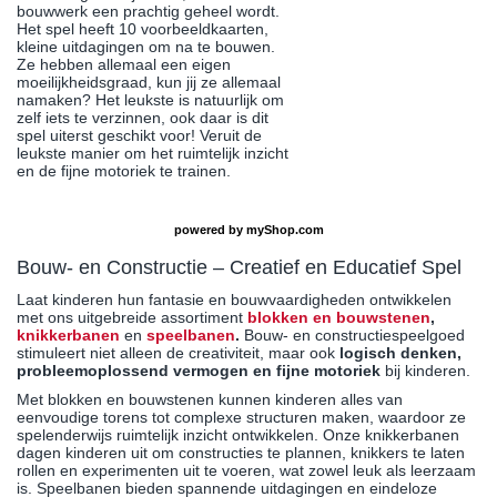
bouwwerk een prachtig geheel wordt.
Het spel heeft 10 voorbeeldkaarten,
kleine uitdagingen om na te bouwen.
Ze hebben allemaal een eigen
moeilijkheidsgraad, kun jij ze allemaal
namaken? Het leukste is natuurlijk om
zelf iets te verzinnen, ook daar is dit
spel uiterst geschikt voor! Veruit de
leukste manier om het ruimtelijk inzicht
en de fijne motoriek te trainen.
powered by
myShop.com
Bouw- en Constructie – Creatief en Educatief Spel
Laat kinderen hun fantasie en bouwvaardigheden ontwikkelen
met ons uitgebreide assortiment
blokken en bouwstenen
,
knikkerbanen
en
speelbanen
.
Bouw- en constructiespeelgoed
stimuleert niet alleen de creativiteit, maar ook
logisch denken,
probleemoplossend vermogen en fijne motoriek
bij kinderen.
Met blokken en bouwstenen kunnen kinderen alles van
eenvoudige torens tot complexe structuren maken, waardoor ze
spelenderwijs ruimtelijk inzicht ontwikkelen. Onze knikkerbanen
dagen kinderen uit om constructies te plannen, knikkers te laten
rollen en experimenten uit te voeren, wat zowel leuk als leerzaam
is. Speelbanen bieden spannende uitdagingen en eindeloze