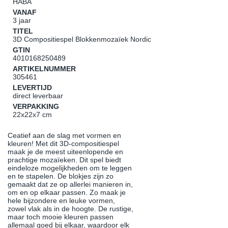
HABA
VANAF
3 jaar
TITEL
3D Compositiespel Blokkenmozaïek Nordic
GTIN
4010168250489
ARTIKELNUMMER
305461
LEVERTIJD
direct leverbaar
VERPAKKING
22x22x7 cm
Ceatief aan de slag met vormen en
kleuren! Met dit 3D-compositiespel
maak je de meest uiteenlopende en
prachtige mozaïeken. Dit spel biedt
eindeloze mogelijkheden om te leggen
en te stapelen. De blokjes zijn zo
gemaakt dat ze op allerlei manieren in,
om en op elkaar passen. Zo maak je
hele bijzondere en leuke vormen,
zowel vlak als in de hoogte. De rustige,
maar toch mooie kleuren passen
allemaal goed bij elkaar, waardoor elk