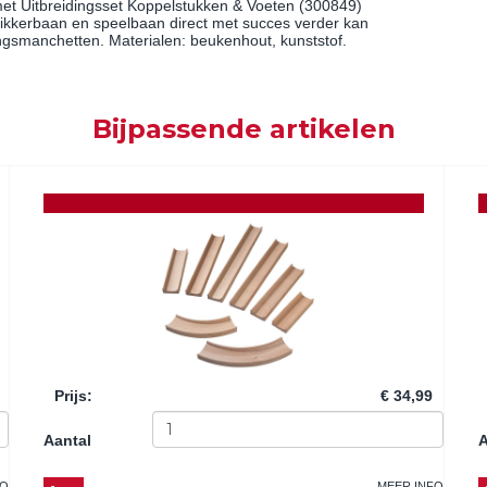
et Uitbreidingsset Koppelstukken & Voeten (300849)
ikkerbaan en speelbaan direct met succes verder kan
ingsmanchetten. Materialen: beukenhout, kunststof.
Bijpassende artikelen
Prijs
:
€ 34,99
Aantal
A
FO
MEER INFO