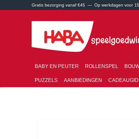
Gratis bezorging vanaf €45 —
Op werkdagen voor 15:
BABY EN PEUTER
ROLLENSPEL
BOUW
PUZZELS
AANBIEDINGEN
CADEAUGID