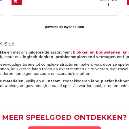
powered by
myShop.com
ef Spel
kkelen met ons uitgebreide assortiment
blokken en bouwstenen
,
kn
eit, maar ook
logisch denken, probleemoplossend vermogen en fijn
envoudige torens tot complexe structuren maken, waardoor ze spelende
nnen, knikkers te laten rollen en experimenten uit te voeren, wat zow
inderen hun eigen parcours en scenario’s creëren.
 materialen
, veilig en duurzaam, zodat kinderen
lang plezier hebbe
menwerking en gezamenlijk creatief spel. Zo worden spel, leren en ont
MEER SPEELGOED ONTDEKKEN?