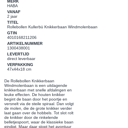
MERK
HABA
VANAF
2 jaar
TITEL
Rollebollen Kullerbü Knikkerbaan Windmolenbaan
GTIN
4010168211206
ARTIKELNUMMER
1300438001
LEVERTIJD
direct leverbaar
VERPAKKING
47x44x18 cm
De Rollebollen Knikkerbaan
Windmolenbaan is een uitdagende
knikkerbaan met snelle afdalingen en
leuke effecten. De houten knikker
begint de baan door het poortje en
versnelt via de steile spiraal. Dan volgt
de molen, die de grote knikker verder
laat gaan over de hobbels. Tot slot rolt
de knikker door de rinkelende
belletjespoort, waar de klassieke baan
eindigt. Maar daar stopt het avontuur