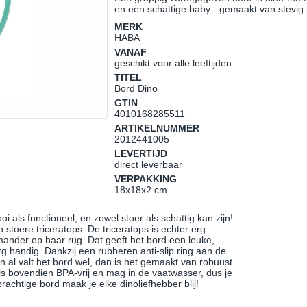
en een schattige baby - gemaakt van stevig
MERK
HABA
VANAF
geschikt voor alle leeftijden
TITEL
Bord Dino
GTIN
4010168285511
ARTIKELNUMMER
2012441005
LEVERTIJD
direct leverbaar
VERPAKKING
18x18x2 cm
 als functioneel, en zowel stoer als schattig kan zijn!
stoere triceratops. De triceratops is echter erg
ander op haar rug. Dat geeft het bord een leuke,
erg handig. Dankzij een rubberen anti-slip ring aan de
En al valt het bord wel, dan is het gemaakt van robuust
is bovendien BPA-vrij en mag in de vaatwasser, dus je
prachtige bord maak je elke dinoliefhebber blij!