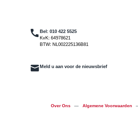
Bel:
010 422 5525
KvK: 64978621
BTW: NL002225136B81
Meld u aan voor de nieuwsbrief
Over Ons
—
Algemene Voorwaarden