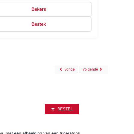
Bekers
Bestek
vorige
volgende
BESTEL
, met een afbeelding van een triceratops