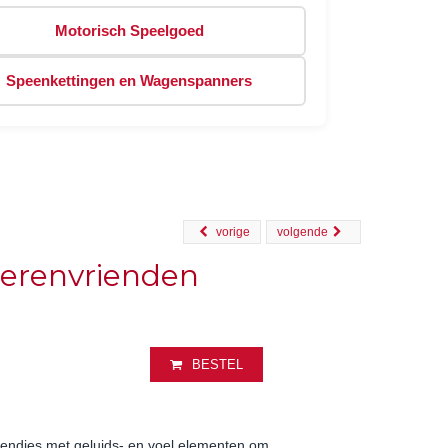
Motorisch Speelgoed
Speenkettingen en Wagenspanners
vorige
volgende
erenvrienden
BESTEL
riendjes met geluids- en voel elementen om