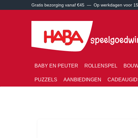
Gratis bezorging vanaf €45 —
Op werkdagen voor 15:
BABY EN PEUTER
ROLLENSPEL
BOUW
PUZZELS
AANBIEDINGEN
CADEAUGID