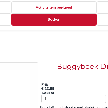
Activiteitenspeelgoed
Boeken
Buggyboek Di
Prijs
€ 12,99
AANTAL
Een stoffen babyboekje met allerlei dierenv