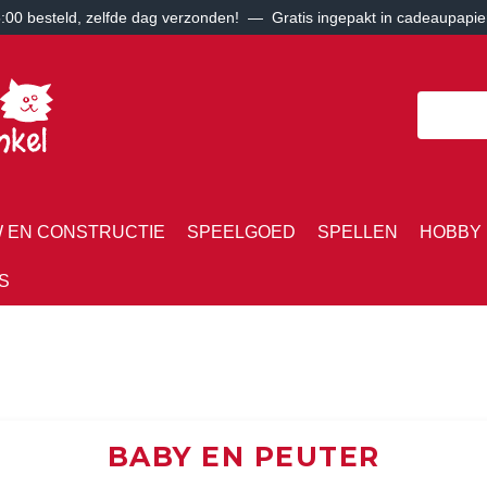
00 besteld, zelfde dag verzonden! — Gratis ingepakt in cadeaupapie
 EN CONSTRUCTIE
SPEELGOED
SPELLEN
HOBBY 
S
BABY EN PEUTER