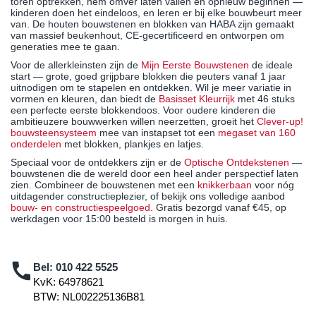
toren optrekken, hem omver laten vallen en opnieuw beginnen —
kinderen doen het eindeloos, en leren er bij elke bouwbeurt meer
van. De houten bouwstenen en blokken van HABA zijn gemaakt
van massief beukenhout, CE-gecertificeerd en ontworpen om
generaties mee te gaan.
Voor de allerkleinsten zijn de
Mijn Eerste Bouwstenen
de ideale
start — grote, goed grijpbare blokken die peuters vanaf 1 jaar
uitnodigen om te stapelen en ontdekken. Wil je meer variatie in
vormen en kleuren, dan biedt de
Basisset Kleurrijk
met 46 stuks
een perfecte eerste blokkendoos. Voor oudere kinderen die
ambitieuzere bouwwerken willen neerzetten, groeit het
Clever-up!
bouwsteensysteem
mee van instapset tot een
megaset van 160
onderdelen
met blokken, plankjes en latjes.
Speciaal voor de ontdekkers zijn er de
Optische Ontdekstenen
—
bouwstenen die de wereld door een heel ander perspectief laten
zien. Combineer de bouwstenen met een
knikkerbaan
voor nóg
uitdagender constructieplezier, of bekijk ons volledige aanbod
bouw- en constructiespeelgoed
. Gratis bezorgd vanaf €45, op
werkdagen voor 15:00 besteld is morgen in huis.
Bel:
010 422 5525
KvK: 64978621
BTW: NL002225136B81