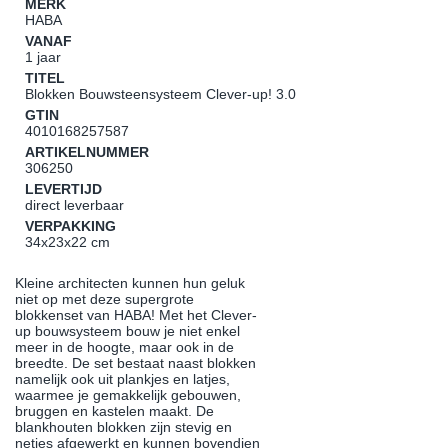
MERK
HABA
VANAF
1 jaar
TITEL
Blokken Bouwsteensysteem Clever-up! 3.0
GTIN
4010168257587
ARTIKELNUMMER
306250
LEVERTIJD
direct leverbaar
VERPAKKING
34x23x22 cm
Kleine architecten kunnen hun geluk
niet op met deze supergrote
blokkenset van HABA! Met het Clever-
up bouwsysteem bouw je niet enkel
meer in de hoogte, maar ook in de
breedte. De set bestaat naast blokken
namelijk ook uit plankjes en latjes,
waarmee je gemakkelijk gebouwen,
bruggen en kastelen maakt. De
blankhouten blokken zijn stevig en
netjes afgewerkt en kunnen bovendien