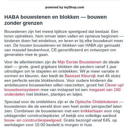
powered by
myShop.com
HABA bouwstenen en blokken — bouwen
zonder grenzen
Bouwstenen zijn het meest tijdloze speelgoed dat bestaat. Een
toren optrekken, hem omver laten vallen en opnieuw beginnen —
kinderen doen het eindeloos, en leren er bij elke bouwbeurt meer
van. De houten bouwstenen en blokken van HABA zijn gemaakt
van massief beukenhout, CE-gecertificeerd en ontworpen om
generaties mee te gaan.
Voor de allerkleinsten zijn de
Mijn Eerste Bouwstenen
de ideale
start — grote, goed grijpbare blokken die peuters vanaf 1 jaar
uitnodigen om te stapelen en ontdekken. Wil je meer variatie in
vormen en kleuren, dan biedt de
Basisset Kleurrijk
met 46 stuks
een perfecte eerste blokkendoos. Voor oudere kinderen die
ambitieuzere bouwwerken willen neerzetten, groeit het
Clever-up!
bouwsteensysteem
mee van instapset tot een
megaset van 160
onderdelen
met blokken, plankjes en latjes.
Speciaal voor de ontdekkers zijn er de
Optische Ontdekstenen
—
bouwstenen die de wereld door een heel ander perspectief laten
zien. Combineer de bouwstenen met een
knikkerbaan
voor nóg
uitdagender constructieplezier, of bekijk ons volledige aanbod
bouw- en constructiespeelgoed
. Gratis bezorgd vanaf €45, op
werkdagen voor 15:00 besteld is morgen in huis.