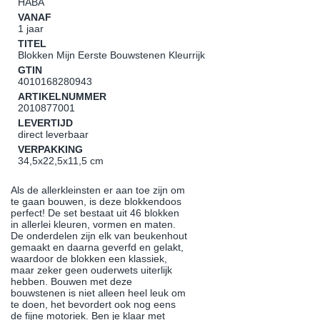
HABA
VANAF
1 jaar
TITEL
Blokken Mijn Eerste Bouwstenen Kleurrijk
GTIN
4010168280943
ARTIKELNUMMER
2010877001
LEVERTIJD
direct leverbaar
VERPAKKING
34,5x22,5x11,5 cm
Als de allerkleinsten er aan toe zijn om
te gaan bouwen, is deze blokkendoos
perfect! De set bestaat uit 46 blokken
in allerlei kleuren, vormen en maten.
De onderdelen zijn elk van beukenhout
gemaakt en daarna geverfd en gelakt,
waardoor de blokken een klassiek,
maar zeker geen ouderwets uiterlijk
hebben. Bouwen met deze
bouwstenen is niet alleen heel leuk om
te doen, het bevordert ook nog eens
de fijne motoriek. Ben je klaar met