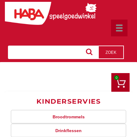
Toggle
navigat
ZOEK
0
KINDERSERVIES
Broodtrommels
Drinkflessen