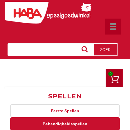
Toggle
navigat
ZOEK
0
SPELLEN
Eerste Spellen
Behendigheidsspellen