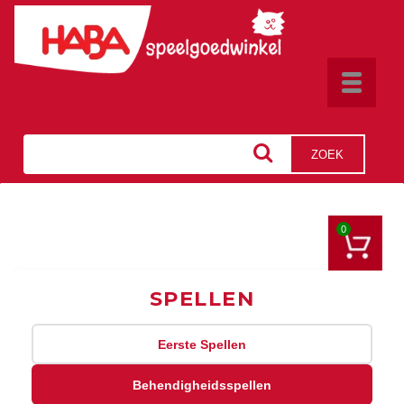
Toggle
navigat
ZOEK
0
SPELLEN
Eerste Spellen
Behendigheidsspellen