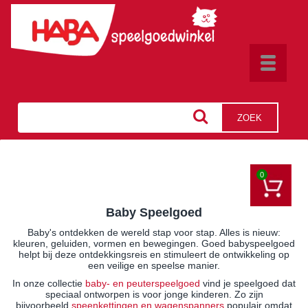
Toggle
navigat
ZOEK
0
Baby Speelgoed
Baby's ontdekken de wereld stap voor stap. Alles is nieuw:
kleuren, geluiden, vormen en bewegingen. Goed babyspeelgoed
helpt bij deze ontdekkingsreis en stimuleert de ontwikkeling op
een veilige en speelse manier.
In onze collectie
baby- en peuterspeelgoed
vind je speelgoed dat
speciaal ontworpen is voor jonge kinderen. Zo zijn
bijvoorbeeld
speenkettingen en wagenspanners
populair omdat