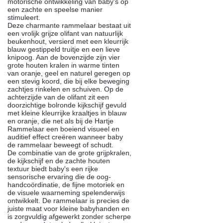
motorische ontwikkeling van baby's op
een zachte en speelse manier
stimuleert.
Deze charmante rammelaar bestaat uit
een vrolijk grijze olifant van natuurlijk
beukenhout, versierd met een kleurrijk
blauw gestippeld truitje en een lieve
knipoog. Aan de bovenzijde zijn vier
grote houten kralen in warme tinten
van oranje, geel en naturel geregen op
een stevig koord, die bij elke beweging
zachtjes rinkelen en schuiven. Op de
achterzijde van de olifant zit een
doorzichtige bolronde kijkschijf gevuld
met kleine kleurrijke kraaltjes in blauw
en oranje, die net als bij de Hartje
Rammelaar een boeiend visueel en
auditief effect creëren wanneer baby
de rammelaar beweegt of schudt.
De combinatie van de grote grijpkralen,
de kijkschijf en de zachte houten
textuur biedt baby's een rijke
sensorische ervaring die de oog-
handcoördinatie, de fijne motoriek en
de visuele waarneming spelenderwijs
ontwikkelt. De rammelaar is precies de
juiste maat voor kleine babyhanden en
is zorgvuldig afgewerkt zonder scherpe