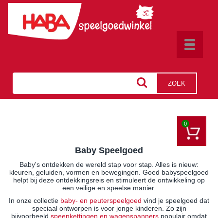
Toggle
navigat
ZOEK
0
Baby Speelgoed
Baby's ontdekken de wereld stap voor stap. Alles is nieuw:
kleuren, geluiden, vormen en bewegingen. Goed babyspeelgoed
helpt bij deze ontdekkingsreis en stimuleert de ontwikkeling op
een veilige en speelse manier.
In onze collectie
baby- en peuterspeelgoed
vind je speelgoed dat
speciaal ontworpen is voor jonge kinderen. Zo zijn
bijvoorbeeld
speenkettingen en wagenspanners
populair omdat