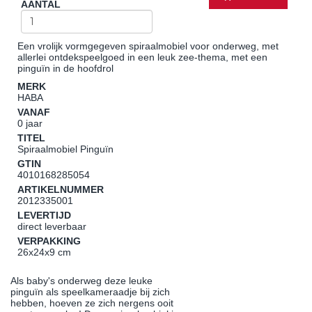
AANTAL
Een vrolijk vormgegeven spiraalmobiel voor onderweg, met
allerlei ontdekspeelgoed in een leuk zee-thema, met een
pinguïn in de hoofdrol
MERK
HABA
VANAF
0 jaar
TITEL
Spiraalmobiel Pinguïn
GTIN
4010168285054
ARTIKELNUMMER
2012335001
LEVERTIJD
direct leverbaar
VERPAKKING
26x24x9 cm
Als baby's onderweg deze leuke
pinguïn als speelkameraadje bij zich
hebben, hoeven ze zich nergens ooit